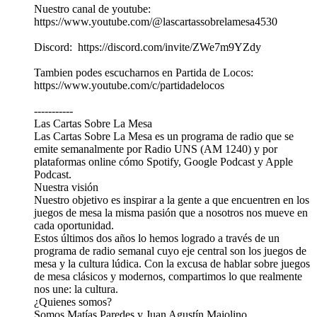
Nuestro canal de youtube:
⁠⁠⁠https://www.youtube.com/@lascartassobrelamesa4530⁠⁠⁠
Discord: ⁠⁠⁠https://discord.com/invite/ZWe7m9YZdy⁠⁠⁠
Tambien podes escucharnos en Partida de Locos:
⁠⁠⁠https://www.youtube.com/c/partidadelocos⁠⁠⁠
-----------
Las Cartas Sobre La Mesa
Las Cartas Sobre La Mesa es un programa de radio que se
emite semanalmente por Radio UNS (AM 1240) y por
plataformas online cómo Spotify, Google Podcast y Apple
Podcast.
Nuestra visión
Nuestro objetivo es inspirar a la gente a que encuentren en los
juegos de mesa la misma pasión que a nosotros nos mueve en
cada oportunidad.
Estos últimos dos años lo hemos logrado a través de un
programa de radio semanal cuyo eje central son los juegos de
mesa y la cultura lúdica. Con la excusa de hablar sobre juegos
de mesa clásicos y modernos, compartimos lo que realmente
nos une: la cultura.
¿Quienes somos?
Somos Matías Paredes y Juan Agustín Maiolino.