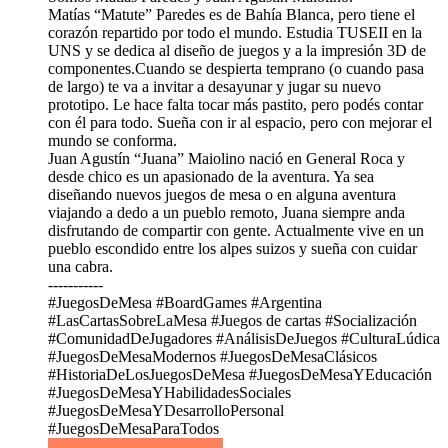
Matías “Matute” Paredes es de Bahía Blanca, pero tiene el
corazón repartido por todo el mundo. Estudia TUSEII en la
UNS y se dedica al diseño de juegos y a la impresión 3D de
componentes.Cuando se despierta temprano (o cuando pasa
de largo) te va a invitar a desayunar y jugar su nuevo
prototipo. Le hace falta tocar más pastito, pero podés contar
con él para todo. Sueña con ir al espacio, pero con mejorar el
mundo se conforma.
Juan Agustín “Juana” Maiolino nació en General Roca y
desde chico es un apasionado de la aventura. Ya sea
diseñando nuevos juegos de mesa o en alguna aventura
viajando a dedo a un pueblo remoto, Juana siempre anda
disfrutando de compartir con gente. Actualmente vive en un
pueblo escondido entre los alpes suizos y sueña con cuidar
una cabra.
-----------
#JuegosDeMesa #BoardGames #Argentina
#LasCartasSobreLaMesa #Juegos de cartas #Socialización
#ComunidadDeJugadores #AnálisisDeJuegos #CulturaLúdica
#JuegosDeMesaModernos #JuegosDeMesaClásicos
#HistoriaDeLosJuegosDeMesa #JuegosDeMesaYEducación
#JuegosDeMesaYHabilidadesSociales
#JuegosDeMesaYDesarrolloPersonal
#JuegosDeMesaParaTodos