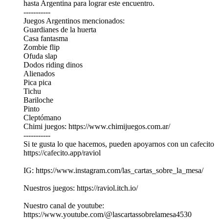
hasta Argentina para lograr este encuentro.
-----------
Juegos Argentinos mencionados:
Guardianes de la huerta
Casa fantasma
Zombie flip
Ofuda slap
Dodos riding dinos
Alienados
Pica pica
Tichu
Bariloche
Pinto
Cleptómano
Chimi juegos: https://www.chimijuegos.com.ar/
-----------
Si te gusta lo que hacemos, pueden apoyarnos con un cafecito
⁠https://cafecito.app/raviol⁠
IG: ⁠https://www.instagram.com/las_cartas_sobre_la_mesa/⁠
Nuestros juegos:⁠ ⁠⁠⁠https://raviol.itch.io/⁠⁠⁠⁠
Nuestro canal de youtube:⁠
⁠⁠⁠https://www.youtube.com/@lascartassobrelamesa4530⁠⁠⁠⁠