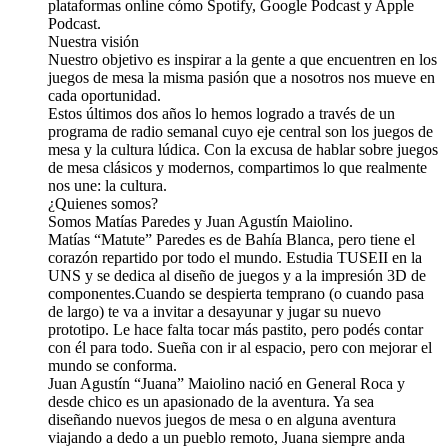
plataformas online cómo Spotify, Google Podcast y Apple
Podcast.
Nuestra visión
Nuestro objetivo es inspirar a la gente a que encuentren en los
juegos de mesa la misma pasión que a nosotros nos mueve en
cada oportunidad.
Estos últimos dos años lo hemos logrado a través de un
programa de radio semanal cuyo eje central son los juegos de
mesa y la cultura lúdica. Con la excusa de hablar sobre juegos
de mesa clásicos y modernos, compartimos lo que realmente
nos une: la cultura.
¿Quienes somos?
Somos Matías Paredes y Juan Agustín Maiolino.
Matías “Matute” Paredes es de Bahía Blanca, pero tiene el
corazón repartido por todo el mundo. Estudia TUSEII en la
UNS y se dedica al diseño de juegos y a la impresión 3D de
componentes.Cuando se despierta temprano (o cuando pasa
de largo) te va a invitar a desayunar y jugar su nuevo
prototipo. Le hace falta tocar más pastito, pero podés contar
con él para todo. Sueña con ir al espacio, pero con mejorar el
mundo se conforma.
Juan Agustín “Juana” Maiolino nació en General Roca y
desde chico es un apasionado de la aventura. Ya sea
diseñando nuevos juegos de mesa o en alguna aventura
viajando a dedo a un pueblo remoto, Juana siempre anda