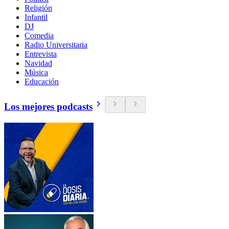
Religión
Infantil
DJ
Comedia
Radio Universitaria
Entrevista
Navidad
Música
Educación
Los mejores podcasts