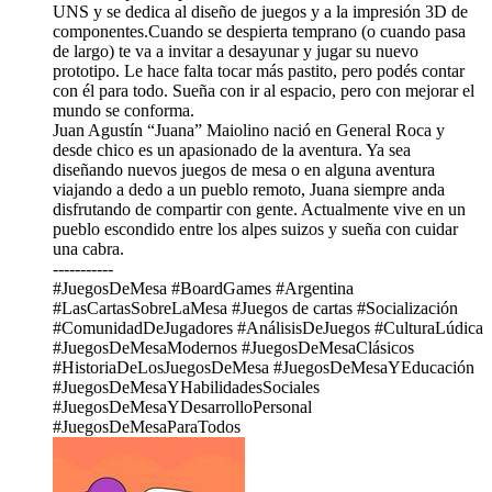
UNS y se dedica al diseño de juegos y a la impresión 3D de
componentes.Cuando se despierta temprano (o cuando pasa
de largo) te va a invitar a desayunar y jugar su nuevo
prototipo. Le hace falta tocar más pastito, pero podés contar
con él para todo. Sueña con ir al espacio, pero con mejorar el
mundo se conforma.
Juan Agustín “Juana” Maiolino nació en General Roca y
desde chico es un apasionado de la aventura. Ya sea
diseñando nuevos juegos de mesa o en alguna aventura
viajando a dedo a un pueblo remoto, Juana siempre anda
disfrutando de compartir con gente. Actualmente vive en un
pueblo escondido entre los alpes suizos y sueña con cuidar
una cabra.
-----------
#JuegosDeMesa #BoardGames #Argentina
#LasCartasSobreLaMesa #Juegos de cartas #Socialización
#ComunidadDeJugadores #AnálisisDeJuegos #CulturaLúdica
#JuegosDeMesaModernos #JuegosDeMesaClásicos
#HistoriaDeLosJuegosDeMesa #JuegosDeMesaYEducación
#JuegosDeMesaYHabilidadesSociales
#JuegosDeMesaYDesarrolloPersonal
#JuegosDeMesaParaTodos