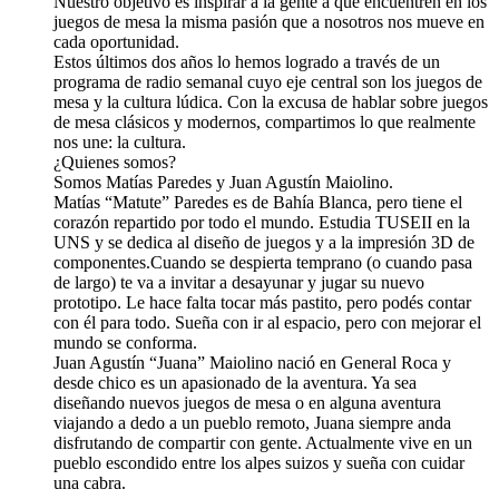
Nuestro objetivo es inspirar a la gente a que encuentren en los
juegos de mesa la misma pasión que a nosotros nos mueve en
cada oportunidad.
Estos últimos dos años lo hemos logrado a través de un
programa de radio semanal cuyo eje central son los juegos de
mesa y la cultura lúdica. Con la excusa de hablar sobre juegos
de mesa clásicos y modernos, compartimos lo que realmente
nos une: la cultura.
¿Quienes somos?
Somos Matías Paredes y Juan Agustín Maiolino.
Matías “Matute” Paredes es de Bahía Blanca, pero tiene el
corazón repartido por todo el mundo. Estudia TUSEII en la
UNS y se dedica al diseño de juegos y a la impresión 3D de
componentes.Cuando se despierta temprano (o cuando pasa
de largo) te va a invitar a desayunar y jugar su nuevo
prototipo. Le hace falta tocar más pastito, pero podés contar
con él para todo. Sueña con ir al espacio, pero con mejorar el
mundo se conforma.
Juan Agustín “Juana” Maiolino nació en General Roca y
desde chico es un apasionado de la aventura. Ya sea
diseñando nuevos juegos de mesa o en alguna aventura
viajando a dedo a un pueblo remoto, Juana siempre anda
disfrutando de compartir con gente. Actualmente vive en un
pueblo escondido entre los alpes suizos y sueña con cuidar
una cabra.