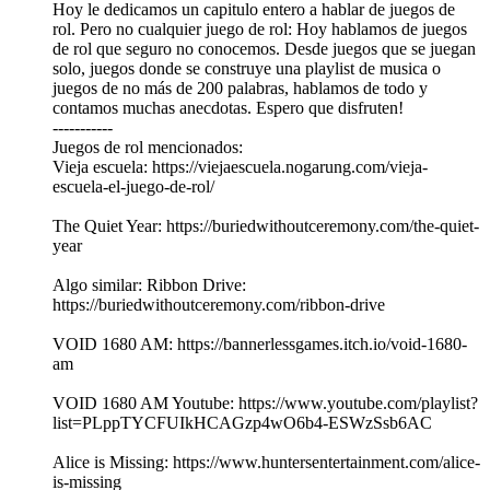
Hoy le dedicamos un capitulo entero a hablar de juegos de
rol. Pero no cualquier juego de rol: Hoy hablamos de juegos
de rol que seguro no conocemos. Desde juegos que se juegan
solo, juegos donde se construye una playlist de musica o
juegos de no más de 200 palabras, hablamos de todo y
contamos muchas anecdotas. Espero que disfruten!
-----------
Juegos de rol mencionados:
Vieja escuela: https://viejaescuela.nogarung.com/vieja-
escuela-el-juego-de-rol/
The Quiet Year: https://buriedwithoutceremony.com/the-quiet-
year
Algo similar: Ribbon Drive:
https://buriedwithoutceremony.com/ribbon-drive
VOID 1680 AM: https://bannerlessgames.itch.io/void-1680-
am
VOID 1680 AM Youtube: https://www.youtube.com/playlist?
list=PLppTYCFUIkHCAGzp4wO6b4-ESWzSsb6AC
Alice is Missing: https://www.huntersentertainment.com/alice-
is-missing