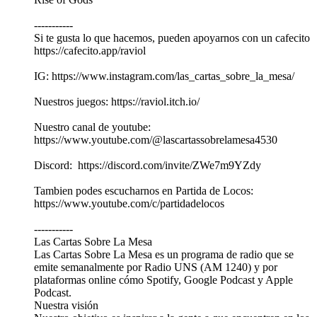
-----------
Si te gusta lo que hacemos, pueden apoyarnos con un cafecito
https://cafecito.app/raviol
IG: https://www.instagram.com/las_cartas_sobre_la_mesa/
Nuestros juegos:⁠⁠ ⁠⁠⁠https://raviol.itch.io/⁠⁠⁠⁠⁠
Nuestro canal de youtube:⁠⁠
⁠⁠⁠https://www.youtube.com/@lascartassobrelamesa4530⁠⁠⁠⁠⁠
Discord: ⁠⁠ ⁠⁠⁠https://discord.com/invite/ZWe7m9YZdy⁠⁠⁠⁠⁠
Tambien podes escucharnos en Partida de Locos:⁠⁠
⁠⁠⁠https://www.youtube.com/c/partidadelocos⁠⁠⁠⁠⁠
-----------
Las Cartas Sobre La Mesa
Las Cartas Sobre La Mesa es un programa de radio que se
emite semanalmente por Radio UNS (AM 1240) y por
plataformas online cómo Spotify, Google Podcast y Apple
Podcast.
Nuestra visión