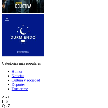
Categorías más populares
Humor
Noticias
Cultura y sociedad
Deportes
True crime
A - H
I - P
Q - Z