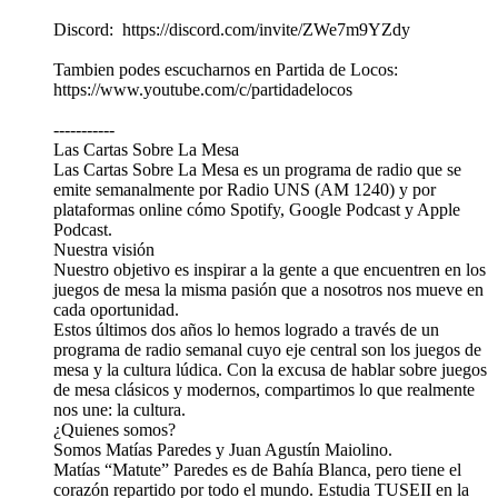
Discord: ⁠ ⁠⁠⁠https://discord.com/invite/ZWe7m9YZdy⁠⁠⁠⁠
Tambien podes escucharnos en Partida de Locos:⁠
⁠⁠⁠https://www.youtube.com/c/partidadelocos⁠⁠⁠⁠
-----------
Las Cartas Sobre La Mesa
Las Cartas Sobre La Mesa es un programa de radio que se
emite semanalmente por Radio UNS (AM 1240) y por
plataformas online cómo Spotify, Google Podcast y Apple
Podcast.
Nuestra visión
Nuestro objetivo es inspirar a la gente a que encuentren en los
juegos de mesa la misma pasión que a nosotros nos mueve en
cada oportunidad.
Estos últimos dos años lo hemos logrado a través de un
programa de radio semanal cuyo eje central son los juegos de
mesa y la cultura lúdica. Con la excusa de hablar sobre juegos
de mesa clásicos y modernos, compartimos lo que realmente
nos une: la cultura.
¿Quienes somos?
Somos Matías Paredes y Juan Agustín Maiolino.
Matías “Matute” Paredes es de Bahía Blanca, pero tiene el
corazón repartido por todo el mundo. Estudia TUSEII en la