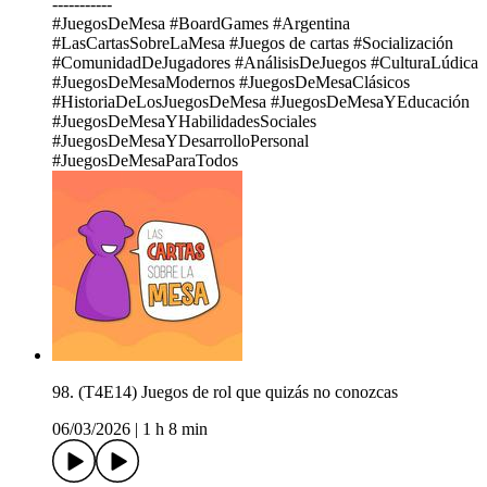
-----------
#JuegosDeMesa #BoardGames #Argentina
#LasCartasSobreLaMesa #Juegos de cartas #Socialización
#ComunidadDeJugadores #AnálisisDeJuegos #CulturaLúdica
#JuegosDeMesaModernos #JuegosDeMesaClásicos
#HistoriaDeLosJuegosDeMesa #JuegosDeMesaYEducación
#JuegosDeMesaYHabilidadesSociales
#JuegosDeMesaYDesarrolloPersonal
#JuegosDeMesaParaTodos
98. (T4E14) Juegos de rol que quizás no conozcas
06/03/2026
|
1 h 8 min