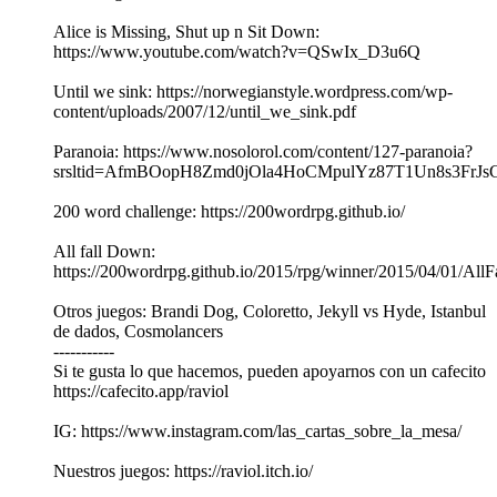
Alice is Missing, Shut up n Sit Down:
https://www.youtube.com/watch?v=QSwIx_D3u6Q
Until we sink: https://norwegianstyle.wordpress.com/wp-
content/uploads/2007/12/until_we_sink.pdf
Paranoia: https://www.nosolorol.com/content/127-paranoia?
srsltid=AfmBOopH8Zmd0jOla4HoCMpulYz87T1Un8s3FrJ
200 word challenge: https://200wordrpg.github.io/
All fall Down:
https://200wordrpg.github.io/2015/rpg/winner/2015/04/01/Al
Otros juegos: Brandi Dog, Coloretto, Jekyll vs Hyde, Istanbul
de dados, Cosmolancers
-----------
Si te gusta lo que hacemos, pueden apoyarnos con un cafecito
https://cafecito.app/raviol
IG: https://www.instagram.com/las_cartas_sobre_la_mesa/
Nuestros juegos: ⁠⁠⁠https://raviol.itch.io/⁠⁠⁠