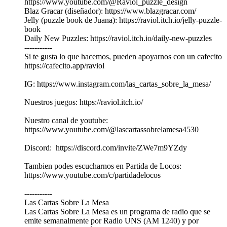
https://www.youtube.com/@Raviol_puzzle_design
Blaz Gracar (diseñador): https://www.blazgracar.com/
Jelly (puzzle book de Juana): https://raviol.itch.io/jelly-puzzle-
book
Daily New Puzzles: https://raviol.itch.io/daily-new-puzzles
-----------
Si te gusta lo que hacemos, pueden apoyarnos con un cafecito
https://cafecito.app/raviol
IG: https://www.instagram.com/las_cartas_sobre_la_mesa/
Nuestros juegos:⁠⁠⁠ ⁠⁠⁠https://raviol.itch.io/⁠⁠⁠⁠⁠⁠
Nuestro canal de youtube:⁠⁠⁠
⁠⁠⁠https://www.youtube.com/@lascartassobrelamesa4530⁠⁠⁠⁠⁠⁠
Discord: ⁠⁠⁠ ⁠⁠⁠https://discord.com/invite/ZWe7m9YZdy⁠⁠⁠⁠⁠⁠
Tambien podes escucharnos en Partida de Locos:⁠⁠⁠
⁠⁠⁠https://www.youtube.com/c/partidadelocos⁠⁠⁠⁠⁠⁠
-----------
Las Cartas Sobre La Mesa
Las Cartas Sobre La Mesa es un programa de radio que se
emite semanalmente por Radio UNS (AM 1240) y por