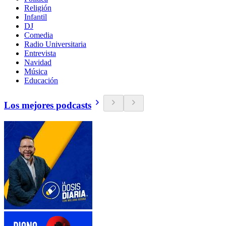
Religión
Infantil
DJ
Comedia
Radio Universitaria
Entrevista
Navidad
Música
Educación
Los mejores podcasts