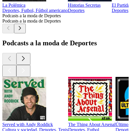
La Polémica
Historias Secretas
El Partid
Deportes, Futbol, Fútbol americano
Deportes
Deportes
Podcasts a la moda de Deportes
Podcasts a la moda de Deportes
Podcasts a la moda de Deportes
Served with Andy Roddick
The Thing About Arsenal
Último 
Cultura y sociedad, Deportes, Tenis
Deportes, Futbol
Deportes