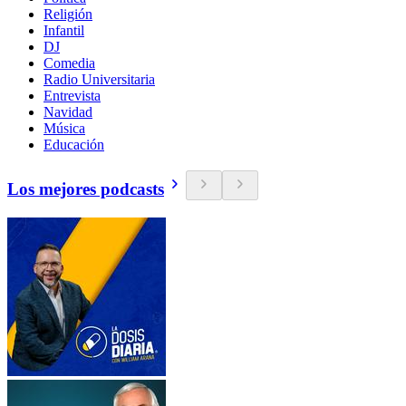
Religión
Infantil
DJ
Comedia
Radio Universitaria
Entrevista
Navidad
Música
Educación
Los mejores podcasts