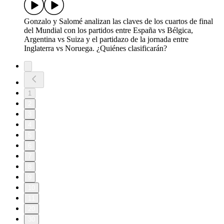
Gonzalo y Salomé analizan las claves de los cuartos de final
del Mundial con los partidos entre España vs Bélgica,
Argentina vs Suiza y el partidazo de la jornada entre
Inglaterra vs Noruega. ¿Quiénes clasificarán?
1
2
3
4
5
6
7
8
9
10
11
20
30