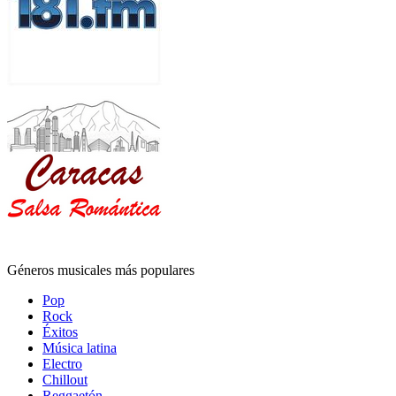
Géneros musicales más populares
Pop
Rock
Éxitos
Música latina
Electro
Chillout
Reggaetón