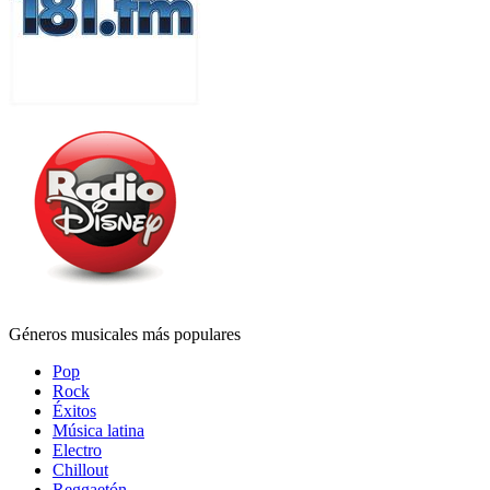
Géneros musicales más populares
Pop
Rock
Éxitos
Música latina
Electro
Chillout
Reggaetón