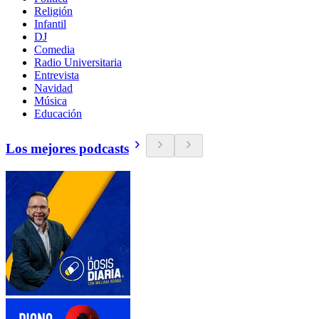
Religión
Infantil
DJ
Comedia
Radio Universitaria
Entrevista
Navidad
Música
Educación
Los mejores podcasts