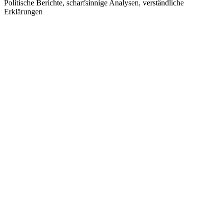
Politische Berichte, scharfsinnige Analysen, verständliche
Erklärungen
Sitio web del podcast