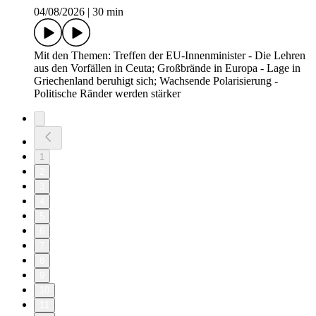
04/08/2026
|
30 min
Mit den Themen: Treffen der EU-Innenminister - Die Lehren
aus den Vorfällen in Ceuta; Großbrände in Europa - Lage in
Griechenland beruhigt sich; Wachsende Polarisierung -
Politische Ränder werden stärker
1
2
3
4
5
6
7
8
9
10
11