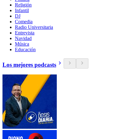
Religión
Infantil
DJ
Comedia
Radio Universitaria
Entrevista
Navidad
Música
Educación
Los mejores podcasts