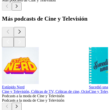
Más podcasts de Cine y Televisión
Más podcasts de Cine y Televisión
Estúpido Nerd
Sucedió una 
Cine y Televisión, Críticas de TV, Críticas de cine, Ocio
Cine y Televi
Podcasts a la moda de Cine y Televisión
Podcasts a la moda de Cine y Televisión