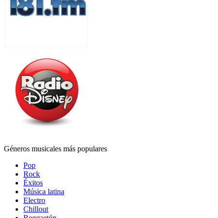
Géneros musicales más populares
Pop
Rock
Éxitos
Música latina
Electro
Chillout
Reggaetón