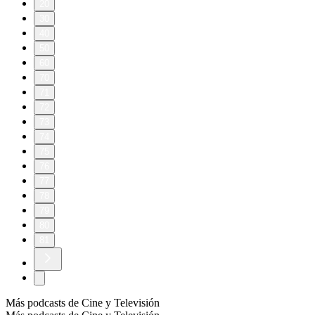
20
30
40
50
60
70
71
72
73
74
75
76
77
78
79
80
81
Más podcasts de Cine y Televisión