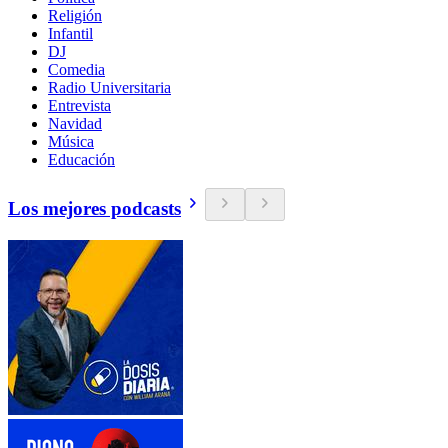
Religión
Infantil
DJ
Comedia
Radio Universitaria
Entrevista
Navidad
Música
Educación
Los mejores podcasts