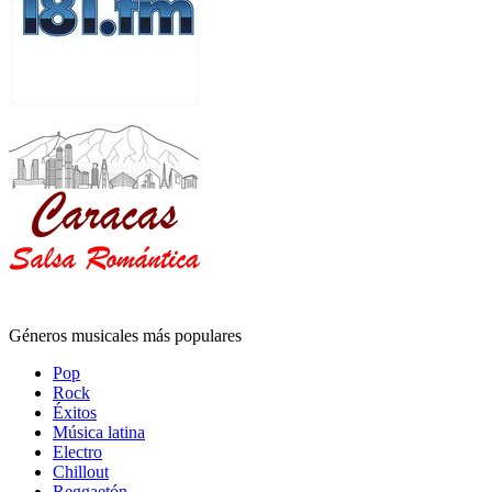
Géneros musicales más populares
Pop
Rock
Éxitos
Música latina
Electro
Chillout
Reggaetón