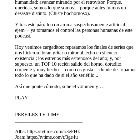
humanidad: avanzar mirando por el retrovisor. Porque,
queridas, somos lo que somos… porque antes fuimos un
desastre distinto. (Chiste bochornoso).
Y tras este párrafo con aroma sospechosamente artificial —
ejem— ya tomamos el control las personas humanas de este
podcast.
Hoy venimos cargaditos: repasamos los finales de series que
nos hicieron llorar, gritar o mirar al techo en silencio
existencial; los estrenos más estrenosos del año; y, por
supuesto, un TOP 10 recién salido del horno, doradito,
crujiente y muy hecho —como os gusta— donde destripamos
todo lo que ha dado de sí el año seriéfilo...
Así que ponte cómodo, sube el volumen y…
PLAY.
PERFILES TV TIME
___________________________
Alba: https://tvtime.com/r/3eFHk
Joan: https://tvtime.com/r/3ge4u