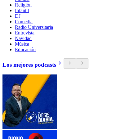
Religión
Infantil
DJ
Comedia
Radio Universitaria
Entrevista
Navidad
Música
Educación
Los mejores podcasts