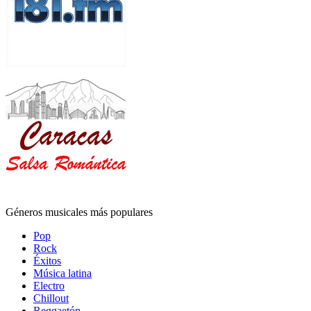
Géneros musicales más populares
Pop
Rock
Éxitos
Música latina
Electro
Chillout
Reggaetón