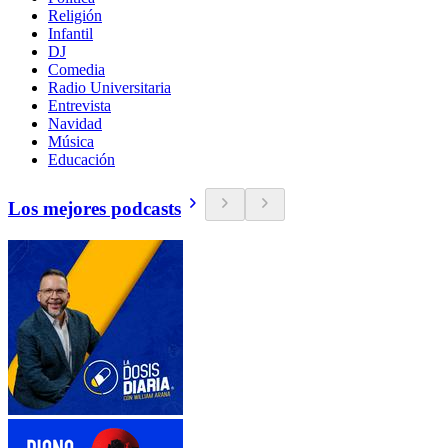
Religión
Infantil
DJ
Comedia
Radio Universitaria
Entrevista
Navidad
Música
Educación
Los mejores podcasts