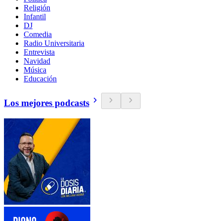
Religión
Infantil
DJ
Comedia
Radio Universitaria
Entrevista
Navidad
Música
Educación
Los mejores podcasts