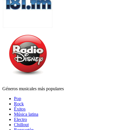
Géneros musicales más populares
Pop
Rock
Éxitos
Música latina
Electro
Chillout
Reggaetón