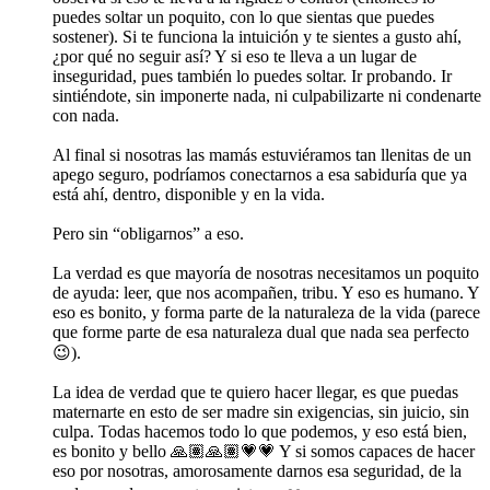
puedes soltar un poquito, con lo que sientas que puedes
sostener). Si te funciona la intuición y te sientes a gusto ahí,
¿por qué no seguir así? Y si eso te lleva a un lugar de
inseguridad, pues también lo puedes soltar. Ir probando. Ir
sintiéndote, sin imponerte nada, ni culpabilizarte ni condenarte
con nada.
Al final si nosotras las mamás estuviéramos tan llenitas de un
apego seguro, podríamos conectarnos a esa sabiduría que ya
está ahí, dentro, disponible y en la vida.
Pero sin “obligarnos” a eso.
La verdad es que mayoría de nosotras necesitamos un poquito
de ayuda: leer, que nos acompañen, tribu. Y eso es humano. Y
eso es bonito, y forma parte de la naturaleza de la vida (parece
que forme parte de esa naturaleza dual que nada sea perfecto
😉).
La idea de verdad que te quiero hacer llegar, es que puedas
maternarte en esto de ser madre sin exigencias, sin juicio, sin
culpa. Todas hacemos todo lo que podemos, y eso está bien,
es bonito y bello 🙏🏽🙏🏽💗💗 Y si somos capaces de hacer
eso por nosotras, amorosamente darnos esa seguridad, de la