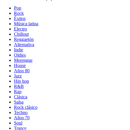
Pop
Rock
Éxitos
Música latina
Electro
Chillout
Reggaetón
Alternativa
Indie
Oldies
Merengue
House
Años 80
Jazz
Hip hop
R&B
Rap
Clásica
Salsa
Rock clásico
Techno
Años 70
Soul
Trance