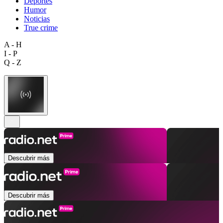
Deportes
Humor
Noticias
True crime
A - H
I - P
Q - Z
Descubrir más
Descubrir más