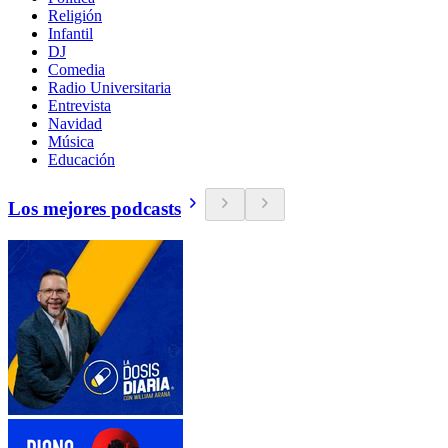
Religión
Infantil
DJ
Comedia
Radio Universitaria
Entrevista
Navidad
Música
Educación
Los mejores podcasts