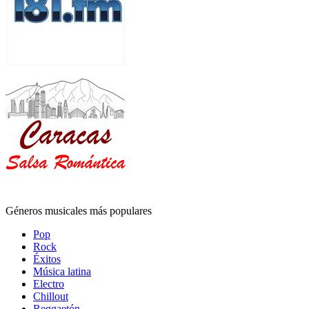
Géneros musicales más populares
Pop
Rock
Éxitos
Música latina
Electro
Chillout
Reggaetón