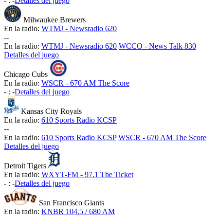
-
:
-
Detalles del juego
Milwaukee Brewers
En la radio:
WTMJ - Newsradio 620
-
-
En la radio:
WTMJ - Newsradio 620
WCCO - News Talk 830
Detalles del juego
Chicago Cubs
En la radio:
WSCR - 670 AM The Score
-
:
-
Detalles del juego
Kansas City Royals
En la radio:
610 Sports Radio KCSP
-
-
En la radio:
610 Sports Radio KCSP
WSCR - 670 AM The Score
Detalles del juego
Detroit Tigers
En la radio:
WXYT-FM - 97.1 The Ticket
-
:
-
Detalles del juego
San Francisco Giants
En la radio:
KNBR 104.5 / 680 AM