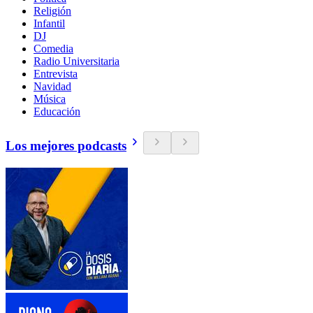
Religión
Infantil
DJ
Comedia
Radio Universitaria
Entrevista
Navidad
Música
Educación
Los mejores podcasts