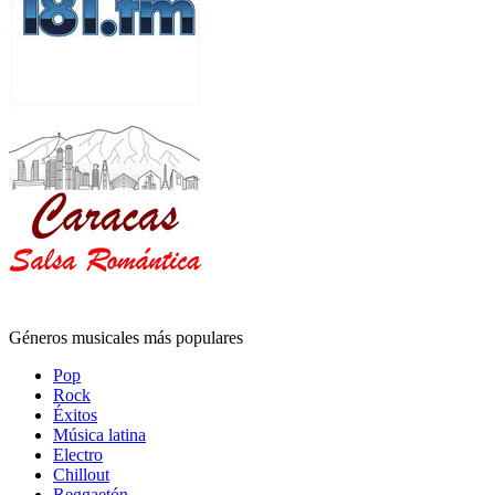
Géneros musicales más populares
Pop
Rock
Éxitos
Música latina
Electro
Chillout
Reggaetón