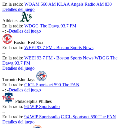
En la radio:
WQAM 560 AM
KLAA Angels Radio AM 830
Detalles del juego
Athletics
En la radio:
WDGG The Dawg 93.7 FM
-
:
-
Detalles del juego
Boston Red Sox
En la radio:
WEEI 93.7 FM - Boston Sports News
-
-
En la radio:
WEEI 93.7 FM - Boston Sports News
WDGG The
Dawg 93.7 FM
Detalles del juego
Toronto Blue Jays
En la radio:
CJCL Sportsnet 590 The FAN
-
:
-
Detalles del juego
Philadelphia Phillies
En la radio:
94 WIP Sportsradio
-
-
En la radio:
94 WIP Sportsradio
CJCL Sportsnet 590 The FAN
Detalles del juego