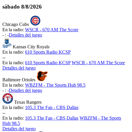
sábado
8/8/2026
Chicago Cubs
En la radio:
WSCR - 670 AM The Score
-
:
-
Detalles del juego
Kansas City Royals
En la radio:
610 Sports Radio KCSP
-
-
En la radio:
610 Sports Radio KCSP
WSCR - 670 AM The Score
Detalles del juego
Baltimore Orioles
En la radio:
WBZFM - The Sports Hub 98.5
-
:
-
Detalles del juego
Texas Rangers
En la radio:
105.3 The Fan - CBS Dallas
-
-
En la radio:
105.3 The Fan - CBS Dallas
WBZFM - The Sports
Hub 98.5
Detalles del juego