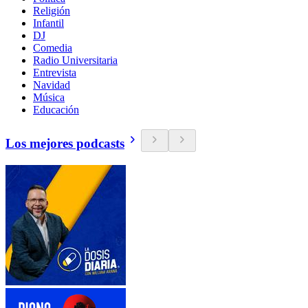
Religión
Infantil
DJ
Comedia
Radio Universitaria
Entrevista
Navidad
Música
Educación
Los mejores podcasts