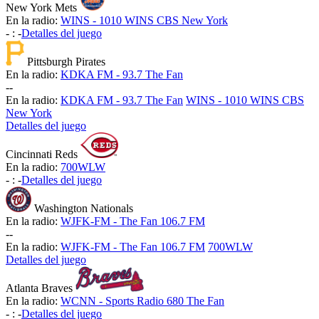
New York Mets
En la radio:
WINS - 1010 WINS CBS New York
-
:
-
Detalles del juego
Pittsburgh Pirates
En la radio:
KDKA FM - 93.7 The Fan
-
-
En la radio:
KDKA FM - 93.7 The Fan
WINS - 1010 WINS CBS
New York
Detalles del juego
Cincinnati Reds
En la radio:
700WLW
-
:
-
Detalles del juego
Washington Nationals
En la radio:
WJFK-FM - The Fan 106.7 FM
-
-
En la radio:
WJFK-FM - The Fan 106.7 FM
700WLW
Detalles del juego
Atlanta Braves
En la radio:
WCNN - Sports Radio 680 The Fan
-
:
-
Detalles del juego