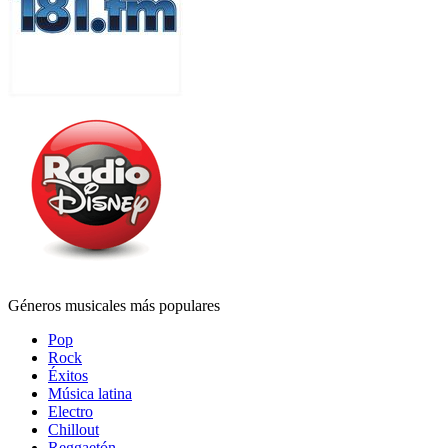
Géneros musicales más populares
Pop
Rock
Éxitos
Música latina
Electro
Chillout
Reggaetón