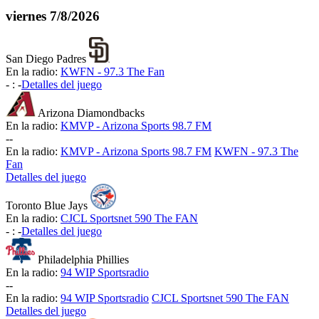
viernes
7/8/2026
San Diego Padres
En la radio:
KWFN - 97.3 The Fan
-
:
-
Detalles del juego
Arizona Diamondbacks
En la radio:
KMVP - Arizona Sports 98.7 FM
-
-
En la radio:
KMVP - Arizona Sports 98.7 FM
KWFN - 97.3 The
Fan
Detalles del juego
Toronto Blue Jays
En la radio:
CJCL Sportsnet 590 The FAN
-
:
-
Detalles del juego
Philadelphia Phillies
En la radio:
94 WIP Sportsradio
-
-
En la radio:
94 WIP Sportsradio
CJCL Sportsnet 590 The FAN
Detalles del juego