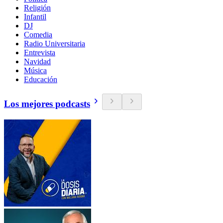
Religión
Infantil
DJ
Comedia
Radio Universitaria
Entrevista
Navidad
Música
Educación
Los mejores podcasts