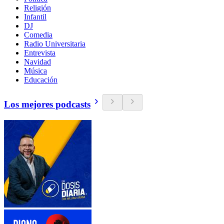
Religión
Infantil
DJ
Comedia
Radio Universitaria
Entrevista
Navidad
Música
Educación
Los mejores podcasts