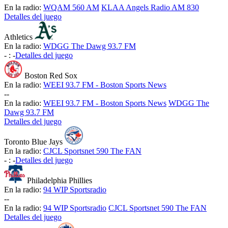
En la radio:
WQAM 560 AM
KLAA Angels Radio AM 830
Detalles del juego
Athletics
En la radio:
WDGG The Dawg 93.7 FM
-
:
-
Detalles del juego
Boston Red Sox
En la radio:
WEEI 93.7 FM - Boston Sports News
-
-
En la radio:
WEEI 93.7 FM - Boston Sports News
WDGG The
Dawg 93.7 FM
Detalles del juego
Toronto Blue Jays
En la radio:
CJCL Sportsnet 590 The FAN
-
:
-
Detalles del juego
Philadelphia Phillies
En la radio:
94 WIP Sportsradio
-
-
En la radio:
94 WIP Sportsradio
CJCL Sportsnet 590 The FAN
Detalles del juego