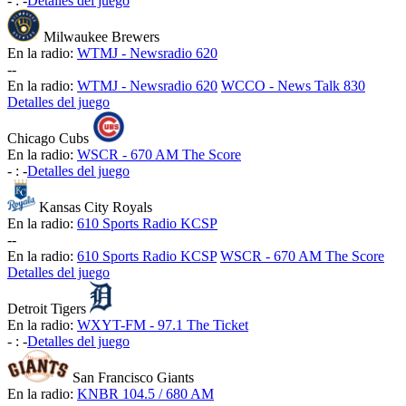
-
:
-
Detalles del juego
Milwaukee Brewers
En la radio:
WTMJ - Newsradio 620
-
-
En la radio:
WTMJ - Newsradio 620
WCCO - News Talk 830
Detalles del juego
Chicago Cubs
En la radio:
WSCR - 670 AM The Score
-
:
-
Detalles del juego
Kansas City Royals
En la radio:
610 Sports Radio KCSP
-
-
En la radio:
610 Sports Radio KCSP
WSCR - 670 AM The Score
Detalles del juego
Detroit Tigers
En la radio:
WXYT-FM - 97.1 The Ticket
-
:
-
Detalles del juego
San Francisco Giants
En la radio:
KNBR 104.5 / 680 AM