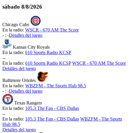
sábado
8/8/2026
Chicago Cubs
En la radio:
WSCR - 670 AM The Score
-
:
-
Detalles del juego
Kansas City Royals
En la radio:
610 Sports Radio KCSP
-
-
En la radio:
610 Sports Radio KCSP
WSCR - 670 AM The Score
Detalles del juego
Baltimore Orioles
En la radio:
WBZFM - The Sports Hub 98.5
-
:
-
Detalles del juego
Texas Rangers
En la radio:
105.3 The Fan - CBS Dallas
-
-
En la radio:
105.3 The Fan - CBS Dallas
WBZFM - The Sports
Hub 98.5
Detalles del juego