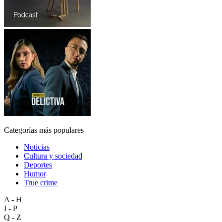
Categorías más populares
Noticias
Cultura y sociedad
Deportes
Humor
True crime
A - H
I - P
Q - Z