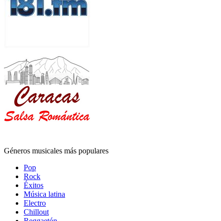
Géneros musicales más populares
Pop
Rock
Éxitos
Música latina
Electro
Chillout
Reggaetón