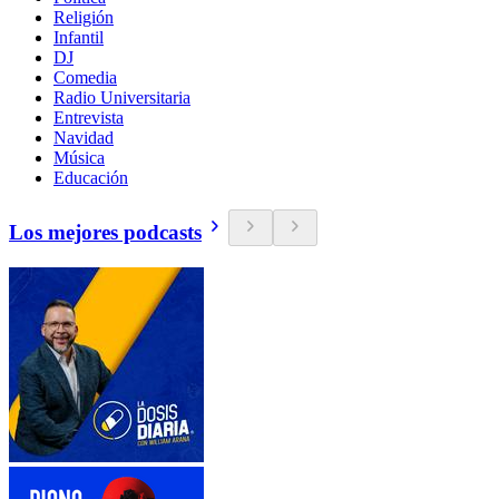
Religión
Infantil
DJ
Comedia
Radio Universitaria
Entrevista
Navidad
Música
Educación
Los mejores podcasts