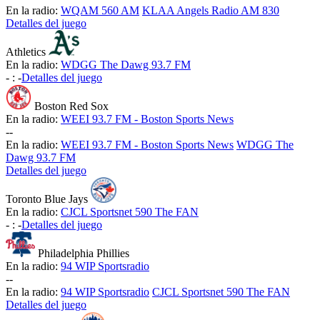
En la radio:
WQAM 560 AM
KLAA Angels Radio AM 830
Detalles del juego
Athletics
En la radio:
WDGG The Dawg 93.7 FM
-
:
-
Detalles del juego
Boston Red Sox
En la radio:
WEEI 93.7 FM - Boston Sports News
-
-
En la radio:
WEEI 93.7 FM - Boston Sports News
WDGG The
Dawg 93.7 FM
Detalles del juego
Toronto Blue Jays
En la radio:
CJCL Sportsnet 590 The FAN
-
:
-
Detalles del juego
Philadelphia Phillies
En la radio:
94 WIP Sportsradio
-
-
En la radio:
94 WIP Sportsradio
CJCL Sportsnet 590 The FAN
Detalles del juego