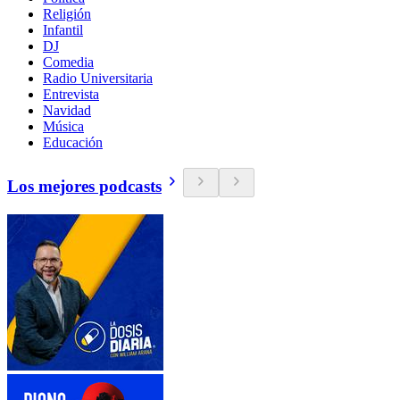
Religión
Infantil
DJ
Comedia
Radio Universitaria
Entrevista
Navidad
Música
Educación
Los mejores podcasts