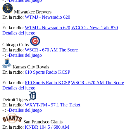
-
:
-
Detalles del juego
Milwaukee Brewers
En la radio:
WTMJ - Newsradio 620
-
-
En la radio:
WTMJ - Newsradio 620
WCCO - News Talk 830
Detalles del juego
Chicago Cubs
En la radio:
WSCR - 670 AM The Score
-
:
-
Detalles del juego
Kansas City Royals
En la radio:
610 Sports Radio KCSP
-
-
En la radio:
610 Sports Radio KCSP
WSCR - 670 AM The Score
Detalles del juego
Detroit Tigers
En la radio:
WXYT-FM - 97.1 The Ticket
-
:
-
Detalles del juego
San Francisco Giants
En la radio:
KNBR 104.5 / 680 AM