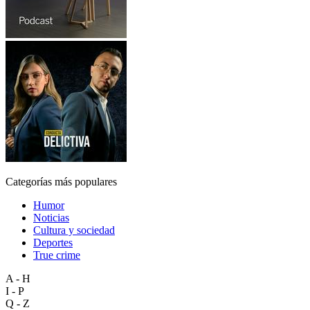
Categorías más populares
Humor
Noticias
Cultura y sociedad
Deportes
True crime
A - H
I - P
Q - Z