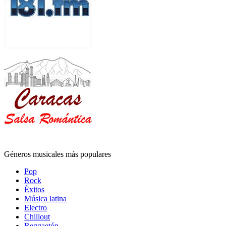
Géneros musicales más populares
Pop
Rock
Éxitos
Música latina
Electro
Chillout
Reggaetón