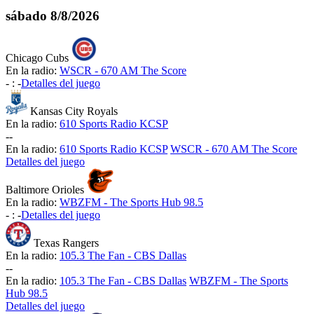
sábado
8/8/2026
Chicago Cubs
En la radio:
WSCR - 670 AM The Score
-
:
-
Detalles del juego
Kansas City Royals
En la radio:
610 Sports Radio KCSP
-
-
En la radio:
610 Sports Radio KCSP
WSCR - 670 AM The Score
Detalles del juego
Baltimore Orioles
En la radio:
WBZFM - The Sports Hub 98.5
-
:
-
Detalles del juego
Texas Rangers
En la radio:
105.3 The Fan - CBS Dallas
-
-
En la radio:
105.3 The Fan - CBS Dallas
WBZFM - The Sports
Hub 98.5
Detalles del juego