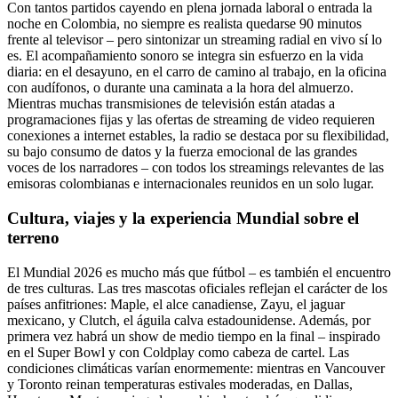
Con tantos partidos cayendo en plena jornada laboral o entrada la
noche en Colombia, no siempre es realista quedarse 90 minutos
frente al televisor – pero sintonizar un streaming radial en vivo sí lo
es. El acompañamiento sonoro se integra sin esfuerzo en la vida
diaria: en el desayuno, en el carro de camino al trabajo, en la oficina
con audífonos, o durante una caminata a la hora del almuerzo.
Mientras muchas transmisiones de televisión están atadas a
programaciones fijas y las ofertas de streaming de video requieren
conexiones a internet estables, la radio se destaca por su flexibilidad,
su bajo consumo de datos y la fuerza emocional de las grandes
voces de los narradores – con todos los streamings relevantes de las
emisoras colombianas e internacionales reunidos en un solo lugar.
Cultura, viajes y la experiencia Mundial sobre el
terreno
El Mundial 2026 es mucho más que fútbol – es también el encuentro
de tres culturas. Las tres mascotas oficiales reflejan el carácter de los
países anfitriones: Maple, el alce canadiense, Zayu, el jaguar
mexicano, y Clutch, el águila calva estadounidense. Además, por
primera vez habrá un show de medio tiempo en la final – inspirado
en el Super Bowl y con Coldplay como cabeza de cartel. Las
condiciones climáticas varían enormemente: mientras en Vancouver
y Toronto reinan temperaturas estivales moderadas, en Dallas,