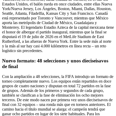
Estados Unidos, el balón rueda en once ciudades, entre ellas Nueva
York/Nueva Jersey, Los Ángeles, Boston, Miami, Dallas, Houston,
Seattle, Atlanta, Filadelfia, Kansas City y San Francisco. Canadá
está representado por Toronto y Vancouver, mientras que México
aporta las metrópolis de Ciudad de México, Guadalajara y
Monterrey. El legendario Estadio Azteca de la capital mexicana tiene
el honor de albergar el partido inaugural, mientras que la final se
disputará el 19 de julio de 2026 en el MetLife Stadium de East
Rutherford, a las afueras de Nueva York. Entre la sede más al norte
y la más al sur hay casi 4.000 kilómetros en línea recta – un reto
logístico sin precedentes.
Nuevo formato: 48 selecciones y unos dieciseisavos
de final
Con la ampliación a 48 selecciones, la FIFA introdujo un formato de
torneo completamente nuevo. Los equipos están repartidos en doce
grupos de cuatro naciones y disputan en total 72 partidos en la fase
de grupos. Además de los primeros y segundos de cada grupo,
también se clasifican a la fase de eliminación los ocho mejores
terceros. De este modo nacen por primera vez unos dieciseisavos de
final con 32 equipos – una ronda más que en torneos anteriores. El
camino hacia el título mundial se alarga: el campeón tendrá que
ganar ocho partidos en lugar de los siete habituales. Para los