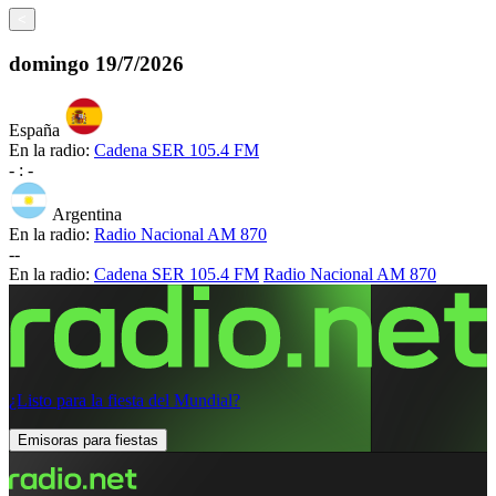
<
domingo
19/7/2026
España
En la radio:
Cadena SER 105.4 FM
-
:
-
Argentina
En la radio:
Radio Nacional AM 870
-
-
En la radio:
Cadena SER 105.4 FM
Radio Nacional AM 870
¿Listo para la fiesta del Mundial?
Emisoras para fiestas