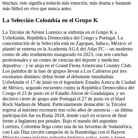
hinchas, esto significa todavía más emoción, más drama y bastante
más fútbol en vivo que nunca antes.
La Selección Colombia en el Grupo K
La Tricolor de Néstor Lorenzo se enfrenta en el Grupo K a
Uzbekistán, República Democrática del Congo y Portugal. La
concentración de la Selección está en Zapopan, Jalisco, México: el
plantel se entrena en la Academia AGA del Atlas FC – un moderno
centro de alto rendimiento inaugurado en 2023, con seis canchas
profesionales y un centro de ciencias del deporte y medicina
deportiva – y se aloja en el Grand Fiesta Americana Country Club.
Los partidos de la fase de grupos llevan a Los Cafeteros por tres
escenarios distintos: debut frente al debutante mundialista
Uzbekistán el 17 de junio en el legendario Estadio Azteca de Ciudad
de México, segundo encuentro contra la República Democrática del
Congo el 23 de junio en el Estadio Akron de Guadalajara, y un
decisivo cierre de grupo ante Portugal el 27 de junio en el Hard
Rock Stadium de Miami. Particularmente destacable: la Tricolor
regresa al máximo escenario tras ocho años de ausencia – su última
participación fue en Rusia 2018, donde cayó en octavos de final
frente a Inglaterra por penales. Bajo el mando del argentino
Lorenzo, Colombia llega como una de las favoritas de Sudamérica,
con Luis Díaz (recién campeón de la Bundesliga con el Bayern
Múnich) como máximo goleador histórico activo, junto a James