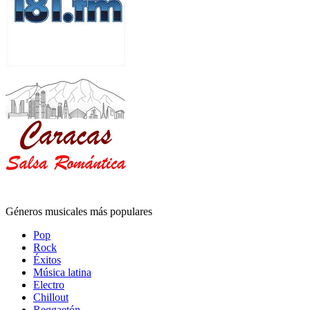
Géneros musicales más populares
Pop
Rock
Éxitos
Música latina
Electro
Chillout
Reggaetón