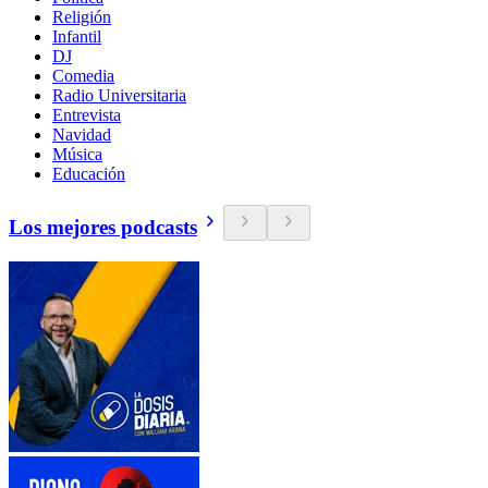
Religión
Infantil
DJ
Comedia
Radio Universitaria
Entrevista
Navidad
Música
Educación
Los mejores podcasts