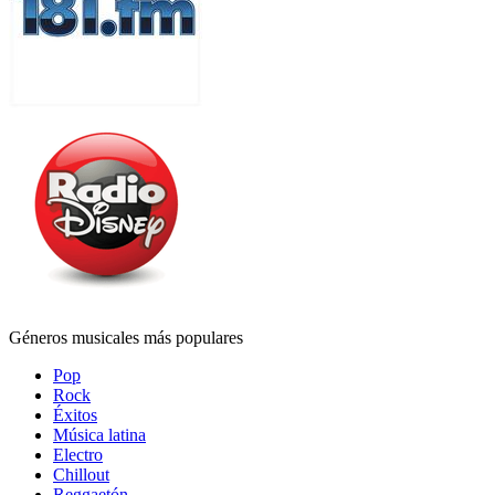
Géneros musicales más populares
Pop
Rock
Éxitos
Música latina
Electro
Chillout
Reggaetón