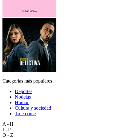
Categorías más populares
Deportes
Noticias
Humor
Cultura y sociedad
True crime
A - H
I - P
Q - Z