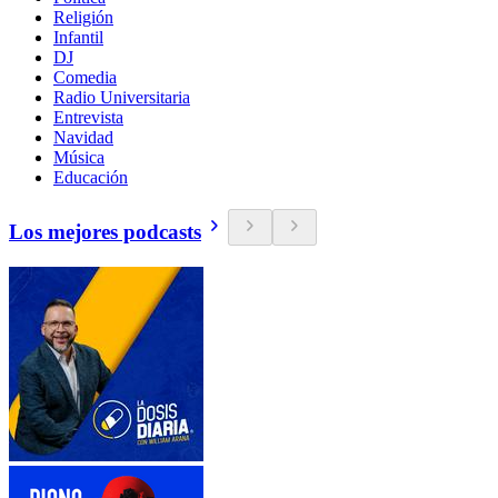
Religión
Infantil
DJ
Comedia
Radio Universitaria
Entrevista
Navidad
Música
Educación
Los mejores podcasts