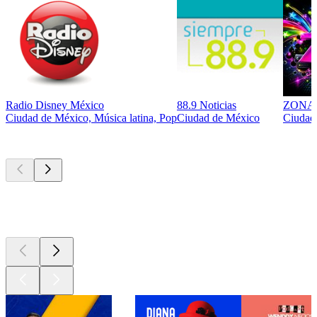
Radio Disney México
88.9 Noticias
ZONA 
Ciudad de México, Música latina, Pop
Ciudad de México
Ciudad 
Los mejores
podcasts
Los mejores
podcasts
Los mejores
podcasts