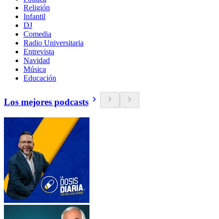
Religión
Infantil
DJ
Comedia
Radio Universitaria
Entrevista
Navidad
Música
Educación
Los mejores podcasts