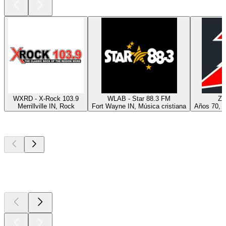
WXRD - X-Rock 103.9
WLAB - Star 88.3 FM
Z 
Merrillville IN, Rock
Fort Wayne IN, Música cristiana
Años 70, P
Los mejores
podcasts
Los mejores
podcasts
Los mejores
podcasts