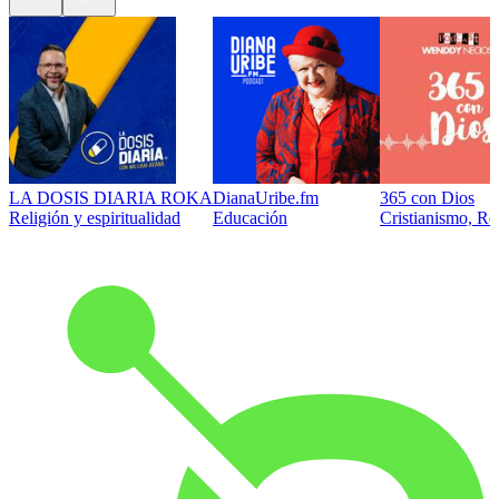
LA DOSIS DIARIA ROKA
DianaUribe.fm
365 con Dios
Religión y espiritualidad
Educación
Cristianismo, Rel