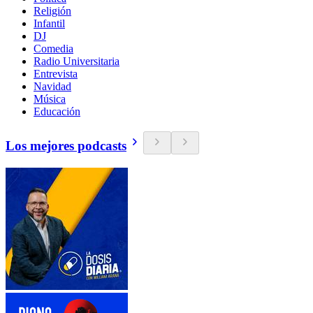
Religión
Infantil
DJ
Comedia
Radio Universitaria
Entrevista
Navidad
Música
Educación
Los mejores podcasts