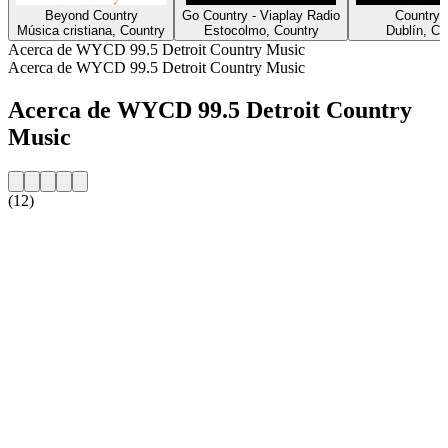
Beyond Country
Go Country - Viaplay Radio
Country 
Música cristiana, Country
Estocolmo, Country
Dublín, Co
Acerca de WYCD 99.5 Detroit Country Music
Acerca de WYCD 99.5 Detroit Country Music
Acerca de WYCD 99.5 Detroit Country
Music
(12)
Sitio web de la emisora