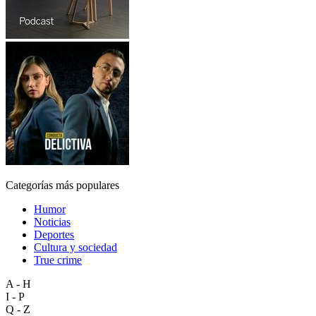
Categorías más populares
Humor
Noticias
Deportes
Cultura y sociedad
True crime
A - H
I - P
Q - Z