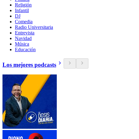
Religión
Infantil
DJ
Comedia
Radio Universitaria
Entrevista
Navidad
Música
Educación
Los mejores podcasts