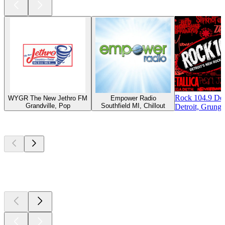
Rock 104.9 Det
WYGR The New Jethro FM
Empower Radio
Grandville, Pop
Southfield MI, Chillout
Detroit, Grunge
Los mejores
podcasts
Los mejores
podcasts
Los mejores
podcasts