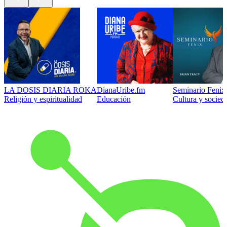
LA DOSIS DIARIA ROKA
DianaUribe.fm
Seminario Fenix 
Religión y espiritualidad
Educación
Cultura y socied