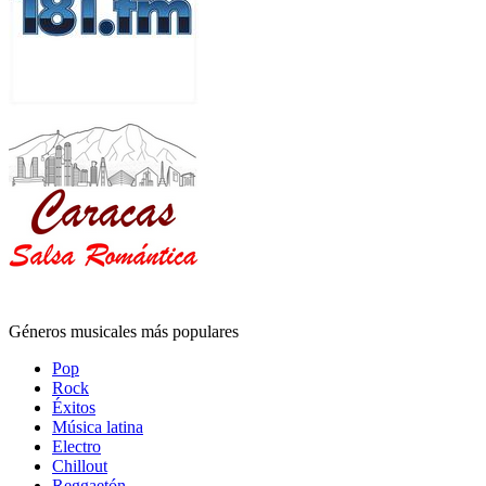
Géneros musicales más populares
Pop
Rock
Éxitos
Música latina
Electro
Chillout
Reggaetón