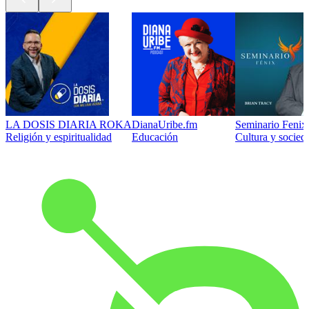
LA DOSIS DIARIA ROKA
DianaUribe.fm
Seminario Fenix 
Religión y espiritualidad
Educación
Cultura y socied