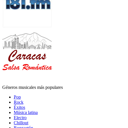
Géneros musicales más populares
Pop
Rock
Éxitos
Música latina
Electro
Chillout
Reggaetón