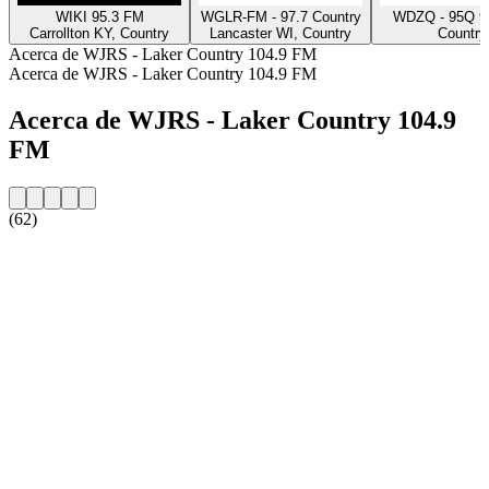
WIKI 95.3 FM
WGLR-FM - 97.7 Country
WDZQ - 95Q 9
Carrollton KY, Country
Lancaster WI, Country
Country
Acerca de WJRS - Laker Country 104.9 FM
Acerca de WJRS - Laker Country 104.9 FM
Acerca de WJRS - Laker Country 104.9
FM
(62)
Sitio web de la emisora