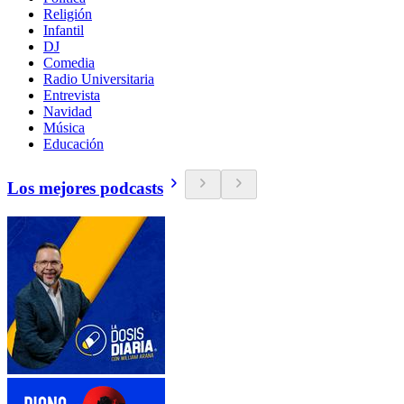
Religión
Infantil
DJ
Comedia
Radio Universitaria
Entrevista
Navidad
Música
Educación
Los mejores podcasts