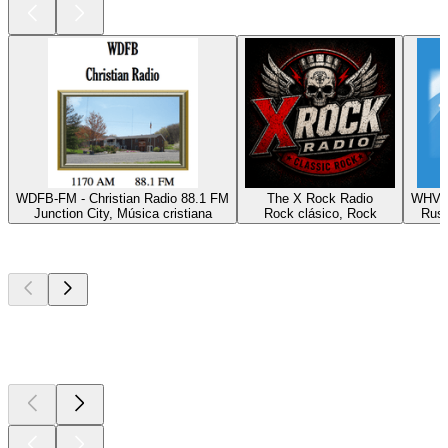
WDFB-FM - Christian Radio 88.1 FM
The X Rock Radio
WHVE 
Junction City, Música cristiana
Rock clásico, Rock
Russ
Los mejores
podcasts
Los mejores
podcasts
Los mejores
podcasts