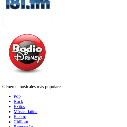
Géneros musicales más populares
Pop
Rock
Éxitos
Música latina
Electro
Chillout
Reggaetón