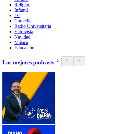
Religión
Infantil
DJ
Comedia
Radio Universitaria
Entrevista
Navidad
Música
Educación
Los mejores podcasts