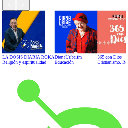
LA DOSIS DIARIA ROKA
DianaUribe.fm
365 con Dios
Religión y espiritualidad
Educación
Cristianismo, Rel