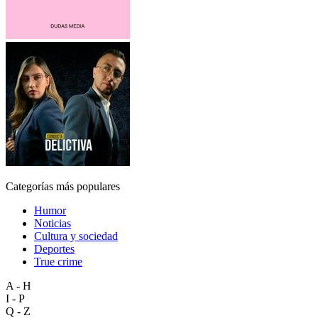
Categorías más populares
Humor
Noticias
Cultura y sociedad
Deportes
True crime
A - H
I - P
Q - Z