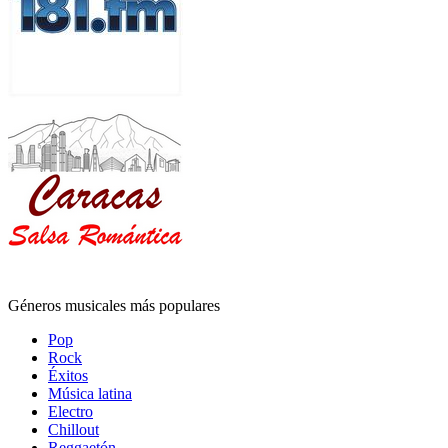
Géneros musicales más populares
Pop
Rock
Éxitos
Música latina
Electro
Chillout
Reggaetón