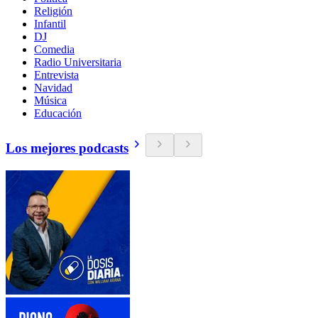
Religión
Infantil
DJ
Comedia
Radio Universitaria
Entrevista
Navidad
Música
Educación
Los mejores podcasts