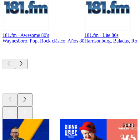
181.fm - Awesome 80's
181.fm - Lite 80s
Waynesboro, Pop, Rock clásico, Años 80
Harrisonburg, Baladas, Roc
Los mejores
podcasts
Los mejores
podcasts
Los mejores
podcasts