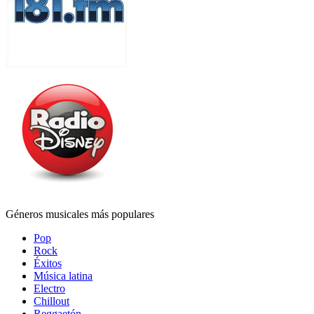
Géneros musicales más populares
Pop
Rock
Éxitos
Música latina
Electro
Chillout
Reggaetón