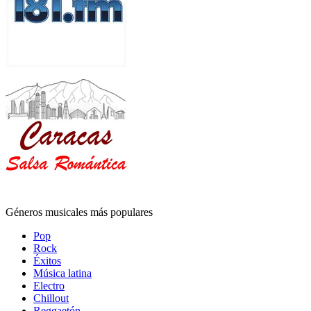
Géneros musicales más populares
Pop
Rock
Éxitos
Música latina
Electro
Chillout
Reggaetón