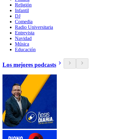
Religión
Infantil
DJ
Comedia
Radio Universitaria
Entrevista
Navidad
Música
Educación
Los mejores podcasts