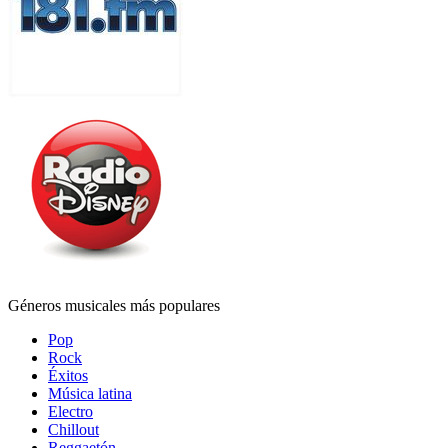
Géneros musicales más populares
Pop
Rock
Éxitos
Música latina
Electro
Chillout
Reggaetón