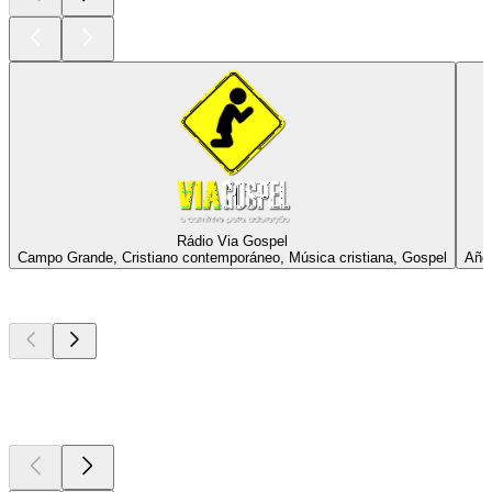
Rádio Via Gospel
Campo Grande, Cristiano contemporáneo, Música cristiana, Gospel
Año
Los mejores
podcasts
Los mejores
podcasts
Los mejores
podcasts