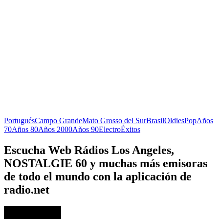
Portugués
Campo Grande
Mato Grosso del Sur
Brasil
Oldies
Pop
Años
70
Años 80
Años 2000
Años 90
Electro
Éxitos
Escucha Web Rádios Los Angeles,
NOSTALGIE 60 y muchas más emisoras
de todo el mundo con la aplicación de
radio.net