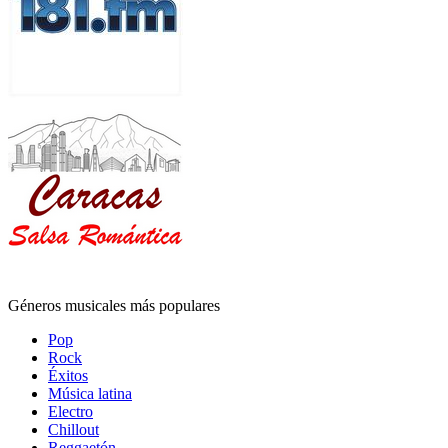
Géneros musicales más populares
Pop
Rock
Éxitos
Música latina
Electro
Chillout
Reggaetón