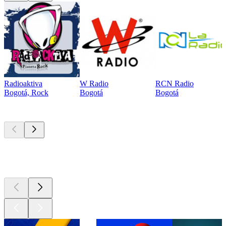
Radioaktiva
W Radio
RCN Radio
Bogotá, Rock
Bogotá
Bogotá
Los mejores
podcasts
Los mejores
podcasts
Los mejores
podcasts