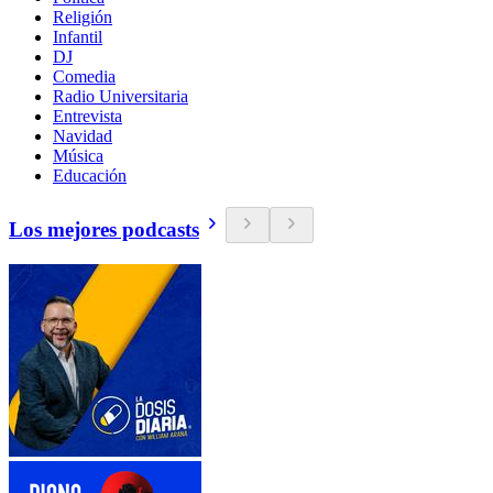
Religión
Infantil
DJ
Comedia
Radio Universitaria
Entrevista
Navidad
Música
Educación
Los mejores podcasts