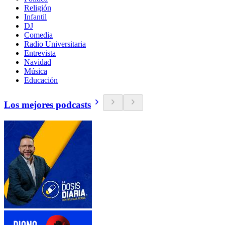
Religión
Infantil
DJ
Comedia
Radio Universitaria
Entrevista
Navidad
Música
Educación
Los mejores podcasts