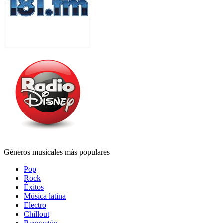
Géneros musicales más populares
Pop
Rock
Éxitos
Música latina
Electro
Chillout
Reggaetón