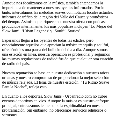
Aunque nos focalizamos en la música, también entendemos la
importancia de mantener a nuestros oyentes informados. Por lo
tanto, intercalamos las melodías suaves con noticias locales actuales,
informes de tráfico de la región del Valle del Cauca y pronósticos
del tiempo. Asimismo, enriquecemos nuestra oferta con podcasts
producidos internamente; los más populares incluyen ‘Lo Mejor del
Slow Jam’, ‘Urban Legends’ y ‘Soulful Stories’.
Esperamos llegar a los oyentes de todas las edades, pero
especialmente aquellos que aprecian la música tranquila y soulful,
ofreciéndoles una pausa del bullicio del día a día. Aunque somos
una estación en línea, nuestra operación es profesional y seguimos
las mismas regulaciones de radiodifusión que cualquier otra estación
de radio del país.
Nuestra reputación se basa en nuestra dedicación a nuestras raíces
urbanas y nuestro compromiso de proporcionar la mejor selección
de música relajada. El lema de nuestra estación, "Tu Ritmo Suave
Para la Noche", refleja esto.
En cuanto a los deportes, Slow Jams - Urbanradio.com no cubre
eventos deportivos en vivo. Aunque la música es nuestro enfoque
principal, entrelazamos tenuemente la espiritualidad en nuestra
programación. Sin embargo, no ofrecemos servicios religiosos o
sermones.