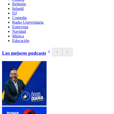
Religión
Infantil
DJ
Comedia
Radio Universitaria
Entrevista
Navidad
Música
Educación
Los mejores podcasts