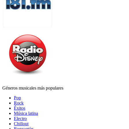
Géneros musicales más populares
Pop
Rock
Éxitos
Música latina
Electro
Chillout
Reggaetón