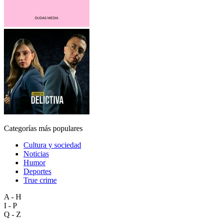
Categorías más populares
Cultura y sociedad
Noticias
Humor
Deportes
True crime
A - H
I - P
Q - Z