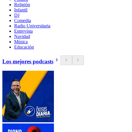
Religión
Infantil
DJ
Comedia
Radio Universitaria
Entrevista
Navidad
Música
Educación
Los mejores podcasts