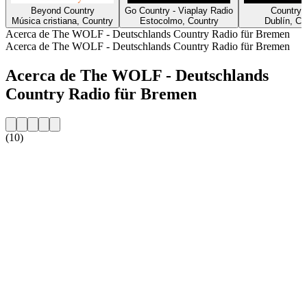
Beyond Country
Go Country - Viaplay Radio
Country 
Música cristiana, Country
Estocolmo, Country
Dublín, Co
Acerca de The WOLF - Deutschlands Country Radio für Bremen
Acerca de The WOLF - Deutschlands Country Radio für Bremen
Acerca de The WOLF - Deutschlands
Country Radio für Bremen
(10)
Sitio web de la emisora