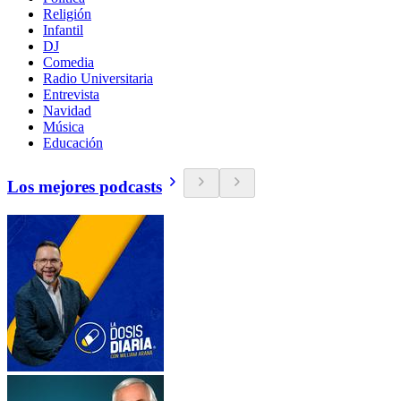
Religión
Infantil
DJ
Comedia
Radio Universitaria
Entrevista
Navidad
Música
Educación
Los mejores podcasts