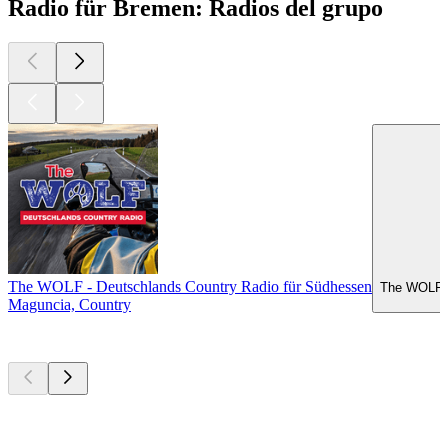
Radio für Bremen: Radios del grupo
The WOLF - Deutschlands Country Radio für Südhessen
The WOLF -
Maguncia, Country
Los mejores
podcasts
Los mejores
podcasts
Los mejores
podcasts