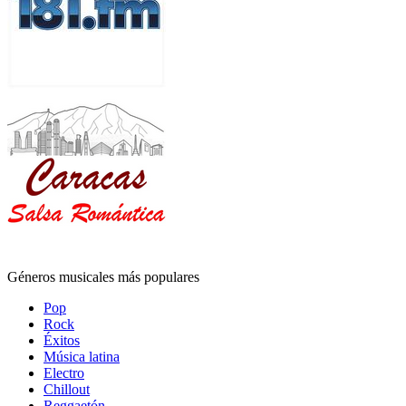
Géneros musicales más populares
Pop
Rock
Éxitos
Música latina
Electro
Chillout
Reggaetón