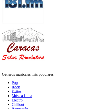
Géneros musicales más populares
Pop
Rock
Éxitos
Música latina
Electro
Chillout
Reggaetón