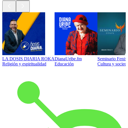
LA DOSIS DIARIA ROKA
DianaUribe.fm
Seminario Fenix 
Religión y espiritualidad
Educación
Cultura y socied