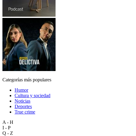
Categorías más populares
Humor
Cultura y sociedad
Noticias
Deportes
True crime
A - H
I - P
Q - Z