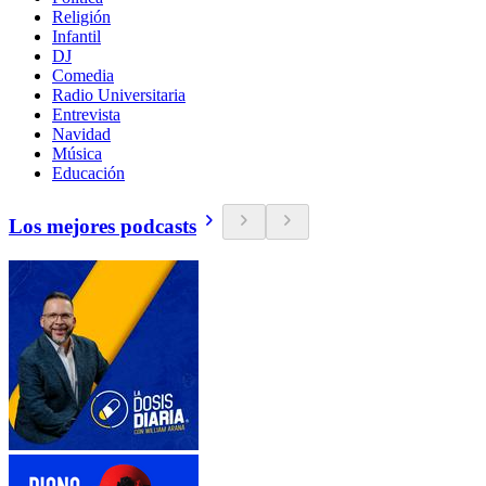
Religión
Infantil
DJ
Comedia
Radio Universitaria
Entrevista
Navidad
Música
Educación
Los mejores podcasts