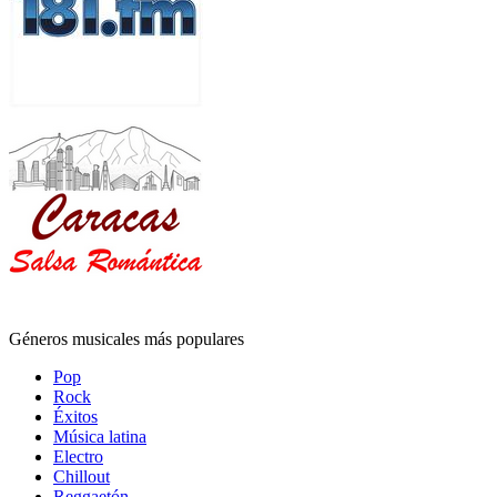
Géneros musicales más populares
Pop
Rock
Éxitos
Música latina
Electro
Chillout
Reggaetón