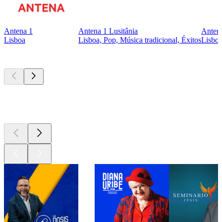
Antena 1
Antena 1 Lusitânia
Anten
Lisboa
Lisboa, Pop, Música tradicional, Éxitos
Lisboa
Los mejores
podcasts
Los mejores
podcasts
Los mejores
podcasts