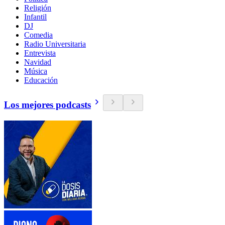
Religión
Infantil
DJ
Comedia
Radio Universitaria
Entrevista
Navidad
Música
Educación
Los mejores podcasts