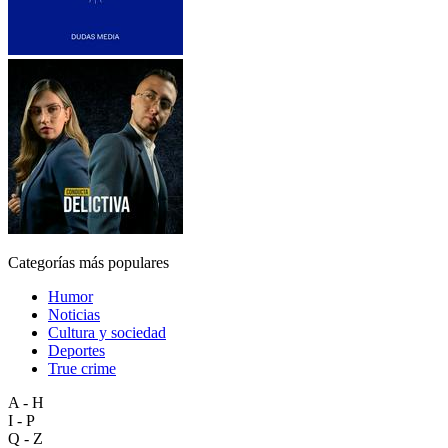
Categorías más populares
Humor
Noticias
Cultura y sociedad
Deportes
True crime
A - H
I - P
Q - Z