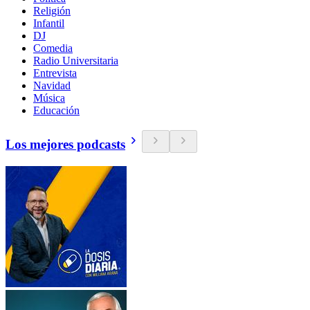
Religión
Infantil
DJ
Comedia
Radio Universitaria
Entrevista
Navidad
Música
Educación
Los mejores podcasts