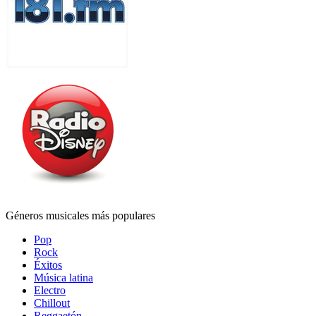
Géneros musicales más populares
Pop
Rock
Éxitos
Música latina
Electro
Chillout
Reggaetón