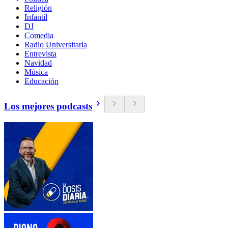
Religión
Infantil
DJ
Comedia
Radio Universitaria
Entrevista
Navidad
Música
Educación
Los mejores podcasts