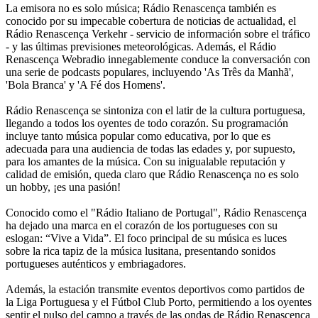
La emisora no es solo música; Rádio Renascença también es
conocido por su impecable cobertura de noticias de actualidad, el
Rádio Renascença Verkehr - servicio de información sobre el tráfico
- y las últimas previsiones meteorológicas. Además, el Rádio
Renascença Webradio innegablemente conduce la conversación con
una serie de podcasts populares, incluyendo 'As Três da Manhã',
'Bola Branca' y 'A Fé dos Homens'.
Rádio Renascença se sintoniza con el latir de la cultura portuguesa,
llegando a todos los oyentes de todo corazón. Su programación
incluye tanto música popular como educativa, por lo que es
adecuada para una audiencia de todas las edades y, por supuesto,
para los amantes de la música. Con su inigualable reputación y
calidad de emisión, queda claro que Rádio Renascença no es solo
un hobby, ¡es una pasión!
Conocido como el "Rádio Italiano de Portugal", Rádio Renascença
ha dejado una marca en el corazón de los portugueses con su
eslogan: “Vive a Vida”. El foco principal de su música es luces
sobre la rica tapiz de la música lusitana, presentando sonidos
portugueses auténticos y embriagadores.
Además, la estación transmite eventos deportivos como partidos de
la Liga Portuguesa y el Fútbol Club Porto, permitiendo a los oyentes
sentir el pulso del campo a través de las ondas de Rádio Renascença