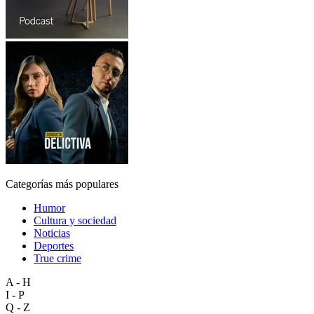
Categorías más populares
Humor
Cultura y sociedad
Noticias
Deportes
True crime
A - H
I - P
Q - Z