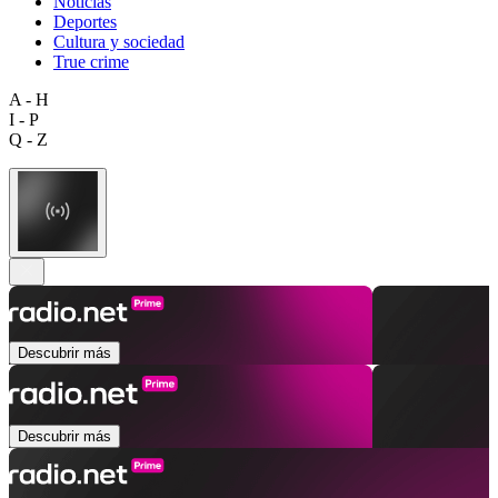
Noticias
Deportes
Cultura y sociedad
True crime
A - H
I - P
Q - Z
Descubrir más
Descubrir más