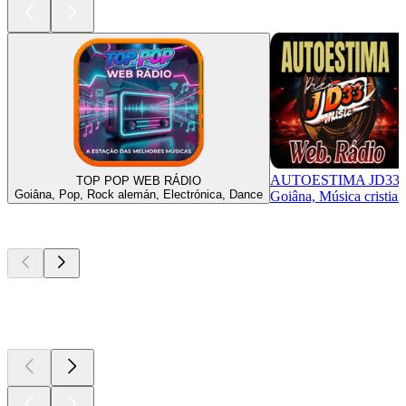
AUTOESTIMA JD33
TOP POP WEB RÁDIO
Goiâna, Pop, Rock alemán, Electrónica, Dance
Goiâna, Música cristian
Los mejores
podcasts
Los mejores
podcasts
Los mejores
podcasts