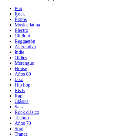
Pop
Rock
Éxitos
Música latina
Electro
Chillout
Reggaetón
Alternativa
Indie
Oldies
Merengue
House
Años 80
Jazz
Hip hop
R&B
Rap
Clásica
Salsa
Rock clásico
Techno
Años 70
Soul
Trance