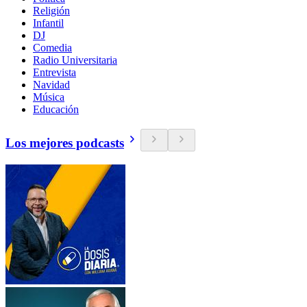
Religión
Infantil
DJ
Comedia
Radio Universitaria
Entrevista
Navidad
Música
Educación
Los mejores podcasts