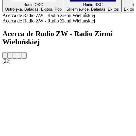
Radio OKO
Radio RSC
Ra
Ostrołęka, Baladas, Éxitos, Pop
Skierniewice, Baladas, Éxitos
Éxitos
Acerca de Radio ZW - Radio Ziemi Wieluńskiej
Acerca de Radio ZW - Radio Ziemi Wieluńskiej
Acerca de Radio ZW - Radio Ziemi
Wieluńskiej
(22)
Sitio web de la emisora