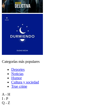
Categorías más populares
Deportes
Noticias
Humor
Cultura y sociedad
True crime
A - H
I - P
Q - Z