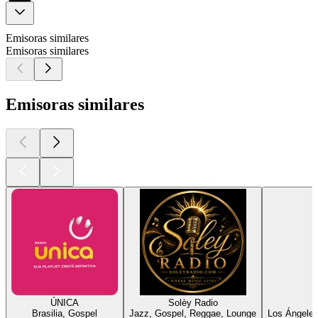
Emisoras similares
Emisoras similares
Emisoras similares
ÚNICA
Solèy Radio
Brasilia, Gospel
Jazz, Gospel, Reggae, Lounge
Los Ángeles