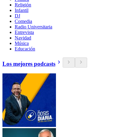
Religión
Infantil
DJ
Comedia
Radio Universitaria
Entrevista
Navidad
Música
Educación
Los mejores podcasts