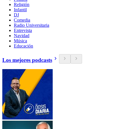
Religión
Infantil
DJ
Comedia
Radio Universitaria
Entrevista
Navidad
Música
Educación
Los mejores podcasts