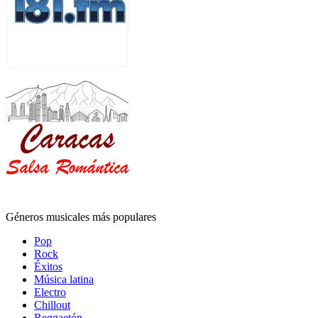
Géneros musicales más populares
Pop
Rock
Éxitos
Música latina
Electro
Chillout
Reggaetón