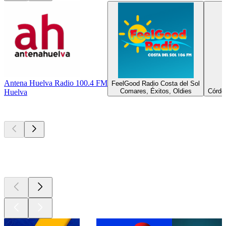
Antena Huelva Radio 100.4 FM
FeelGood Radio Costa del Sol
Comares, Éxitos, Oldies
Córdob
Huelva
Los mejores
podcasts
Los mejores
podcasts
Los mejores
podcasts