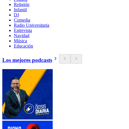
Religión
Infantil
DJ
Comedia
Radio Universitaria
Entrevista
Navidad
Música
Educación
Los mejores podcasts