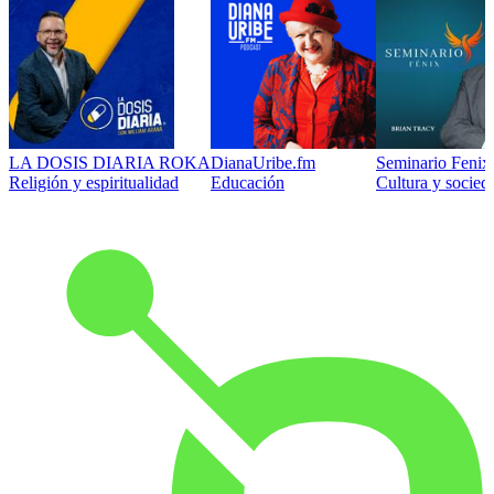
LA DOSIS DIARIA ROKA
DianaUribe.fm
Seminario Fenix 
Religión y espiritualidad
Educación
Cultura y socied