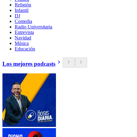
Religión
Infantil
DJ
Comedia
Radio Universitaria
Entrevista
Navidad
Música
Educación
Los mejores podcasts