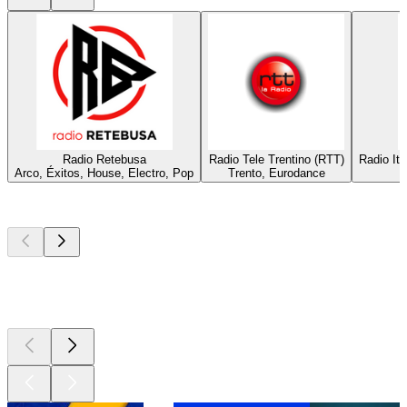
Radio Retebusa
Radio Tele Trentino (RTT)
Radio Ita
Arco, Éxitos, House, Electro, Pop
Trento, Eurodance
Los mejores
podcasts
Los mejores
podcasts
Los mejores
podcasts