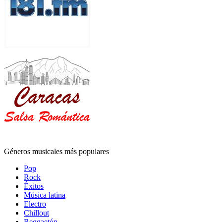
Géneros musicales más populares
Pop
Rock
Éxitos
Música latina
Electro
Chillout
Reggaetón