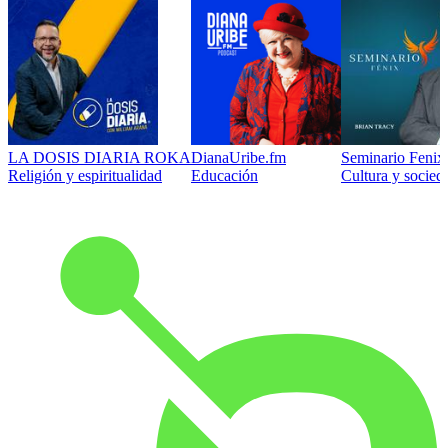
LA DOSIS DIARIA ROKA
DianaUribe.fm
Seminario Fenix 
Religión y espiritualidad
Educación
Cultura y socied