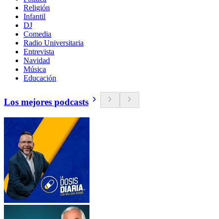
Religión
Infantil
DJ
Comedia
Radio Universitaria
Entrevista
Navidad
Música
Educación
Los mejores podcasts