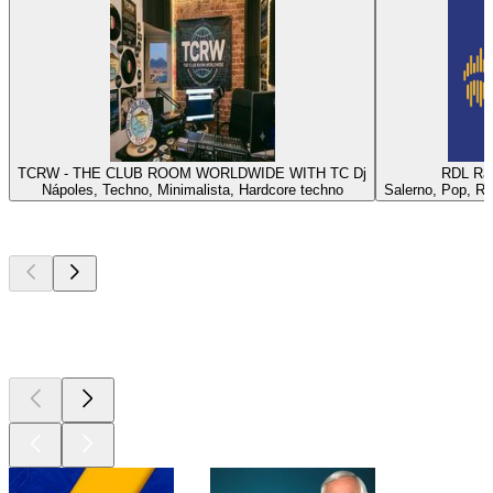
TCRW - THE CLUB ROOM WORLDWIDE WITH TC Dj
RDL Rad
Nápoles, Techno, Minimalista, Hardcore techno
Salerno, Pop, Roc
Los mejores
podcasts
Los mejores
podcasts
Los mejores
podcasts