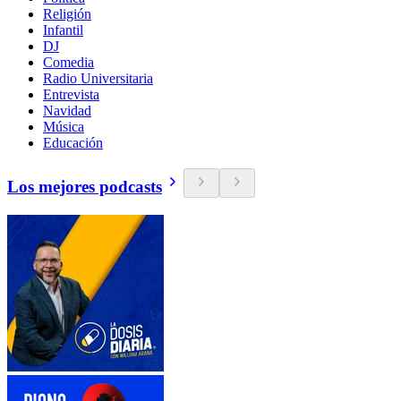
Religión
Infantil
DJ
Comedia
Radio Universitaria
Entrevista
Navidad
Música
Educación
Los mejores podcasts