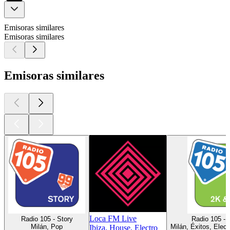
Emisoras similares
Emisoras similares
Emisoras similares
Loca FM Live
Radio 105 - Story
Radio 105 - 
Milán, Pop
Milán, Éxitos, Elect
Ibiza, House, Electro