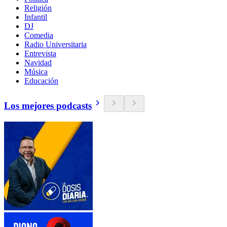
Religión
Infantil
DJ
Comedia
Radio Universitaria
Entrevista
Navidad
Música
Educación
Los mejores podcasts