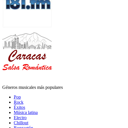
Géneros musicales más populares
Pop
Rock
Éxitos
Música latina
Electro
Chillout
Reggaetón