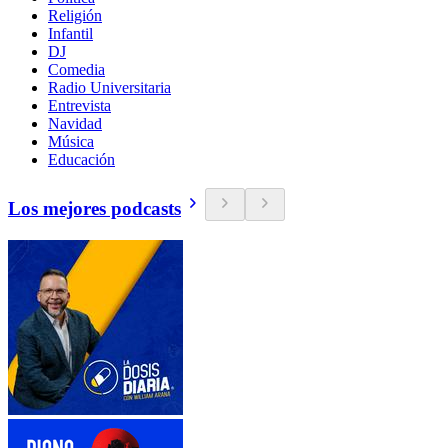
Religión
Infantil
DJ
Comedia
Radio Universitaria
Entrevista
Navidad
Música
Educación
Los mejores podcasts