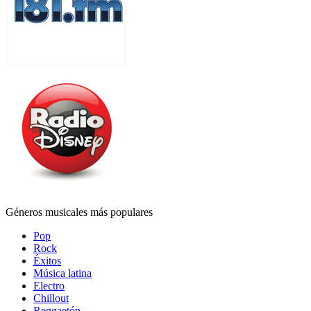
Géneros musicales más populares
Pop
Rock
Éxitos
Música latina
Electro
Chillout
Reggaetón